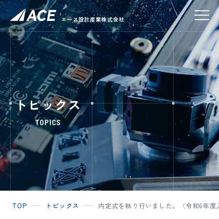
エース設計産業株式会社
トピックス
TOPICS
TOP
トピックス
内定式を執り行いました。（令和6年度