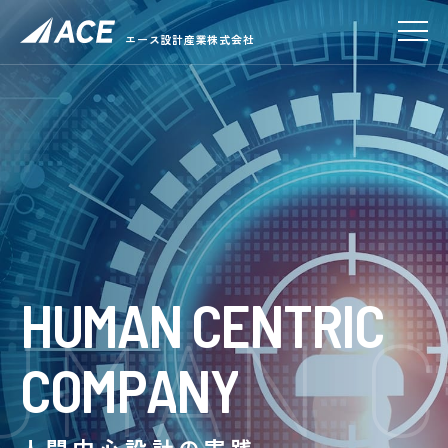
エース設計産業株式会社
H
U
M
A
N
C
E
N
T
R
I
C
UMAN C
C
O
M
P
A
N
Y
人間中心設計の実践