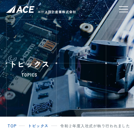
エース設計産業株式会社
トピックス
TOPICS
TOP
トピックス
令和２年度入社式が執り行われました