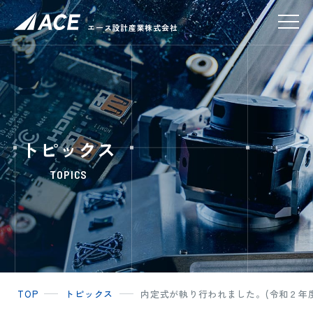
エース設計産業株式会社
トピックス
TOPICS
TOP
トピックス
内定式が執り行われました。(令和２年