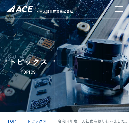
エース設計産業株式会社
トピックス
TOPICS
TOP
トピックス
令和４年度 入社式を執り行いました