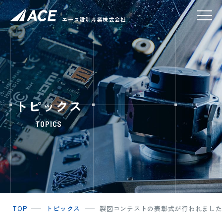
エース設計産業株式会社
トピックス
TOPICS
TOP
トピックス
製図コンテストの表彰式が行われまし