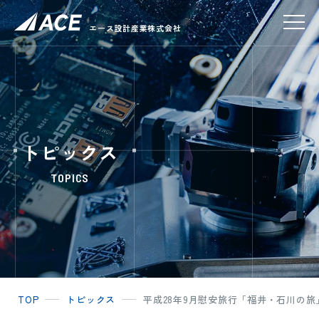
エース設計産業株式会社
トピックス
TOPICS
TOP
トピックス
平成28年9月慰安旅行「福井・石川の旅