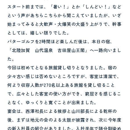
スタート前までは、「暑い！」とか「しんどい！」など
という声があちらこちらから聞こえていましたが、いざ
始まってみると大歓声・大爆笑の大盛り上がりで、幹事
としては、嬉しい限りでした。
パターゴルフを2時間ほど楽しんだ後は、本日の宿、
「北陸加賀 山代温泉 吉田屋山王閣」へ一路向いまし
た。
今回は初めてとなる旅館貸し切りとなりました。宿の
少々古い感じは否めないところですが、客室は清潔で、
何より収容人数が270名以上ある旅館を貸し切ること
で、広々とした客室の使い方ができ、窮屈さを感じるこ
となく、ゆっくりと寛ぐことが出来ました。
宴会は、西澤社長による挨拶と山川部長による乾杯の
後、まずは地元の会のよる太鼓が披露され、次に今年度
の新入社員の紹介がありました。入社半年で随分馴染め